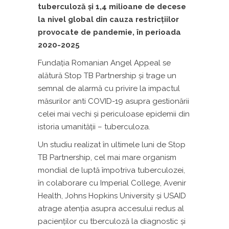
tuberculoză şi 1,4 milioane de decese
la nivel global din cauza restricțiilor
provocate de pandemie, în perioada
2020-2025
Fundaţia Romanian Angel Appeal se
alătură Stop TB Partnership şi trage un
semnal de alarmă cu privire la impactul
măsurilor anti COVID-19 asupra gestionării
celei mai vechi şi periculoase epidemii din
istoria umanităţii – tuberculoza.
Un studiu realizat în ultimele luni de Stop
TB Partnership, cel mai mare organism
mondial de luptă împotriva tuberculozei,
în colaborare cu Imperial College, Avenir
Health, Johns Hopkins University şi USAID
atrage atenţia asupra accesului redus al
pacienţilor cu tberculoză la diagnostic și