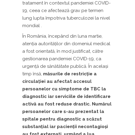
tratament în contextul pandemiei COVID-
19, ceea ce afectează grav pe termen
lung lupta împotriva tuberculozei la nivel
mondial .
În România, începând din luna martie,
atenţia autorităţilor din domeniul medical
a fost orientată, în mod justificat, către
gestionarea pandemiei COVID-19, ca
urgenţă de sănătătate publică. În acelaşi
timp însă,
măsurile de restricţie a
circulaţiei au afectat accesul
persoanelor cu simptome de TBC la
diagnostic iar serviciile de identificare
activă au fost reduse drastic. Numărul
persoanelor care s-au prezentat la
spitale pentru diagnostic a scăzut
substanţial iar pacienţii necontagioşi
au fost externaţi, urmând a lua