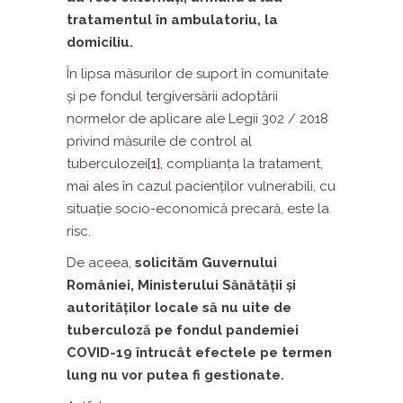
tratamentul în ambulatoriu, la
domiciliu.
În lipsa măsurilor de suport în comunitate
şi pe fondul tergiversării adoptării
normelor de aplicare ale Legii 302 / 2018
privind măsurile de control al
tuberculozei
[1]
, complianţa la tratament,
mai ales în cazul pacienţilor vulnerabili, cu
situaţie socio-economică precară, este la
risc.
De aceea,
solicităm Guvernului
României, Ministerului Sănătăţii şi
autorităţilor locale să nu uite de
tuberculoză pe fondul pandemiei
COVID-19 întrucât efectele pe termen
lung nu vor putea fi gestionate.