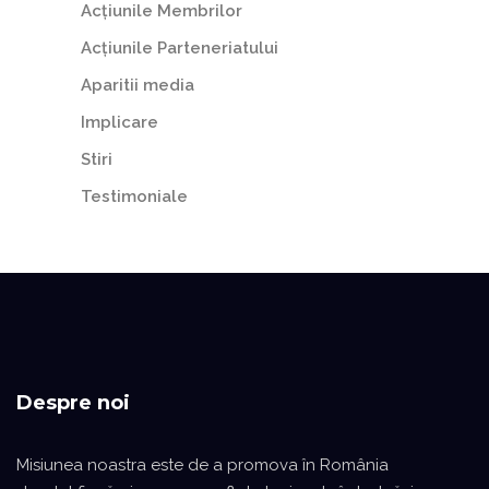
Acțiunile Membrilor
Acțiunile Parteneriatului
Aparitii media
Implicare
Stiri
Testimoniale
Despre noi
Misiunea noastra este de a promova în România