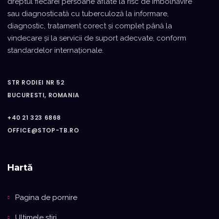
dreptul fiecărei persoane aflate la risc de îmbolnăvire
sau diagnosticată cu tuberculoză la informare,
diagnostic, tratament corect şi complet până la
vindecare şi la servicii de suport adecvate, conform
standardelor internaţionale.
STR RODIEI NR 52
BUCURESTI, ROMANIA
+40 21 323 6868
OFFICE@STOP-TB.RO
Hartă
Pagina de pornire
Ultimele stiri