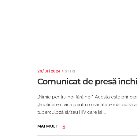
29/01/2024
STIRI
Comunicat de presă închi
„Nimic pentru noi fără noi”. Acesta este princi
„Implicare civică pentru o sănătate mai bună a
tuberculoză şi/sau HIV care îşi
MAI MULT