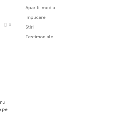
Aparitii media
Implicare
0
Stiri
Testimoniale
 nu
e pe