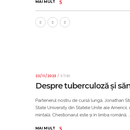
MAI MULT
23/11/2023
STIRI
Despre tuberculoză și să
Partenerul nostru de cursă lungă, Jonathan Stil
State University din Statele Unite ale Americii
mintală. Chestionarul este şi în limba română,
MAI MULT