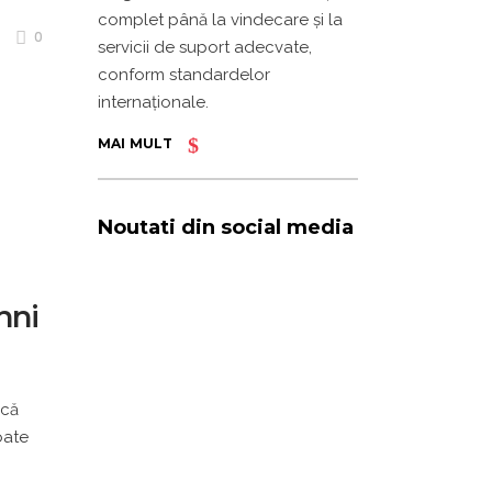
complet până la vindecare și la
0
servicii de suport adecvate,
conform standardelor
internaționale.
MAI MULT
Noutati din social media
hni
 că
oate