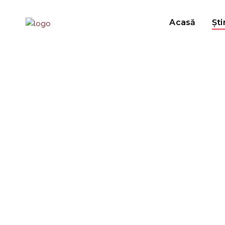
Acasă
Ști