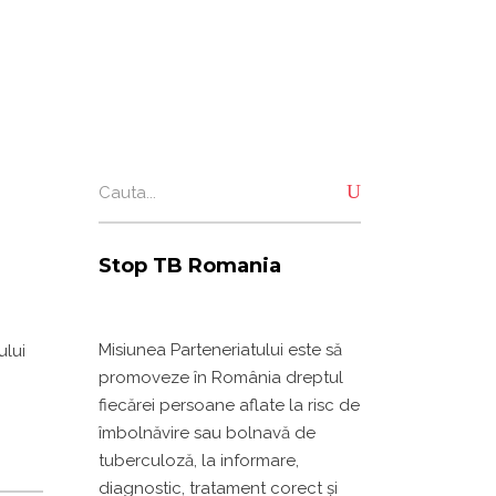
Search
for:
Stop TB Romania
Misiunea Parteneriatului este să
ului
promoveze în România dreptul
fiecărei persoane aflate la risc de
îmbolnăvire sau bolnavă de
tuberculoză, la informare,
diagnostic, tratament corect și