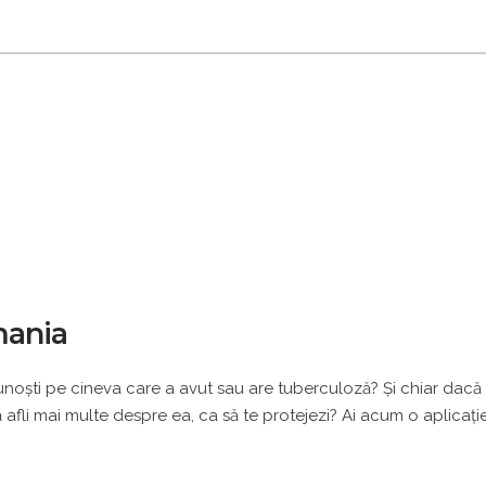
mania
unoşti pe cineva care a avut sau are tuberculoză? Şi chiar dacă
ă afli mai multe despre ea, ca să te protejezi? Ai acum o aplicaţi