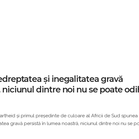
edreptatea și inegalitatea gravă
 niciunul dintre noi nu se poate odi
artheid şi primul preşedinte de culoare al Africii de Sud spunea
tatea gravă persistă în lumea noastră, niciunul dintre noi nu se p