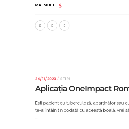
MAI MULT
24/11/2023
STIRI
Aplicația OneImpact Ro
Eşti pacient cu tuberculoză, aparţinător sau c
te-ai întâlnit nicodată cu această boală, vrei s