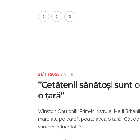
21/11/2023
STIRI
”Cetăţenii sănătoşi sunt 
o ţară”
Winston Churchill, Prim-Ministru al Marii Britan
mare atu pe care îl poate avea o ţară.” Cât de 
suntem influenţaţi în