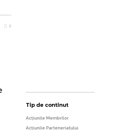
0
e
Tip de continut
Acțiunile Membrilor
Acțiunile Parteneriatului