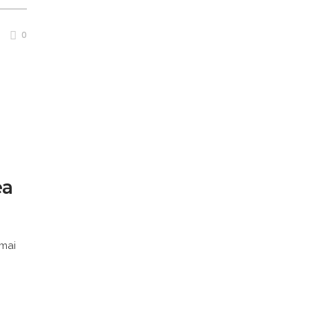
0
ea
 mai