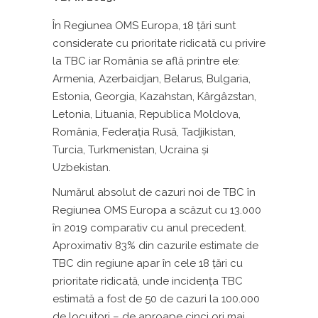
În Regiunea OMS Europa, 18 țări sunt
considerate cu prioritate ridicată cu privire
la TBC iar România se află printre ele:
Armenia, Azerbaidjan, Belarus, Bulgaria,
Estonia, Georgia, Kazahstan, Kârgâzstan,
Letonia, Lituania, Republica Moldova,
România, Federația Rusă, Tadjikistan,
Turcia, Turkmenistan, Ucraina și
Uzbekistan.
Numărul absolut de cazuri noi de TBC în
Regiunea OMS Europa a scăzut cu 13.000
în 2019 comparativ cu anul precedent.
Aproximativ 83% din cazurile estimate de
TBC din regiune apar în cele 18 ţări cu
prioritate ridicată, unde incidența TBC
estimată a fost de 50 de cazuri la 100.000
de locuitori – de aproape cinci ori mai