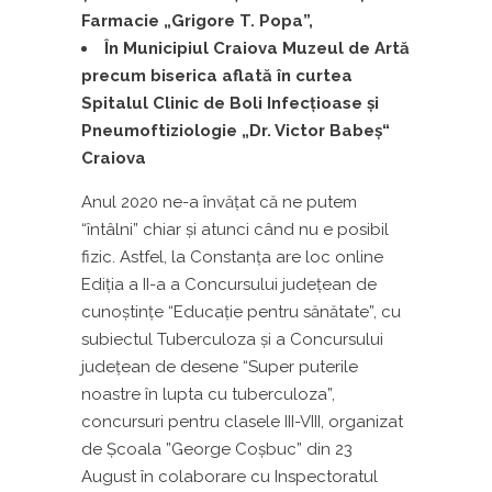
Farmacie „Grigore T. Popa”
,
În Municipiul Craiova Muzeul de Artă
precum biserica aflată în curtea
Spitalul Clinic de Boli Infecțioase și
Pneumoftiziologie „Dr. Victor Babeș“
Craiova
Anul 2020 ne-a învățat că ne putem
“întâlni” chiar și atunci când nu e posibil
fizic. Astfel, la Constanța are loc online
Ediția a II-a a Concursului județean de
cunoștințe “Educație pentru sănătate”, cu
subiectul Tuberculoza și a Concursului
județean de desene “Super puterile
noastre în lupta cu tuberculoza”,
concursuri pentru clasele III-VIII, organizat
de Școala ”George Coșbuc” din 23
August în colaborare cu Inspectoratul