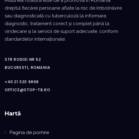
Misiunea noastra este de a promova în România
dreptul fiecărei persoane aflate la risc de îmbolnăvire
sau diagnosticată cu tuberculoză la informare,
diagnostic, tratament corect şi complet până la
vindecare şi la servicii de suport adecvate, conform
standardelor internaţionale.
STR RODIEI NR 52
BUCURESTI, ROMANIA
+40 21 323 6868
OFFICE@STOP-TB.RO
Hartă
Pagina de pornire