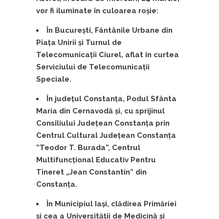
vor fi iluminate în culoarea roșie:
În Bucureşti,
Fântânile Urbane din
Piața Unirii
și Turnul de
Telecomunicații Ciurel, aflat în curtea
Serviciului de Telecomunicații
Speciale.
În județul Constanța, Podul Sfânta
Maria din Cernavodă și, cu sprijinul
Consiliului Județean Constanța prin
Centrul Cultural Județean Constanța
”Teodor T. Burada”, Centrul
Multifuncțional Educativ Pentru
Tineret „Jean Constantin” din
Constanța.
În Municipiul Iași, clădirea Primăriei
și cea a
Universității de Medicină și