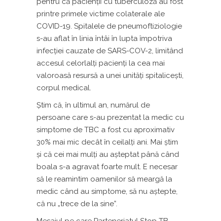
pentru că pacienții cu tuberculoză au fost
printre primele victime colaterale ale
COVID-19. Spitalele de pneumoftiziologie
s-au aflat în linia întâi în lupta împotriva
infecției cauzate de SARS-COV-2, limitând
accesul celorlalți pacienți la cea mai
valoroasă resursă a unei unități spitalicești,
corpul medical.
Ştim că, în ultimul an, numărul de
persoane care s-au prezentat la medic cu
simptome de TBC a fost cu aproximativ
30% mai mic decât în ceilalţi ani. Mai ştim
şi că cei mai mulţi au aşteptat până când
boala s-a agravat foarte mult. E necesar
să le reamintim oamenilor să meargă la
medic când au simptome, să nu aştepte,
că nu „trece de la sine”.