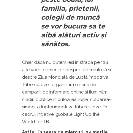
familia, prietenii,
colegii de muncă
se vor bucura sa te
aibă alături activ și
sănătos.
Chiar dacă nu putem ieși în stradă pentru
a le vorbi oamenilor despre tuberculoză şi
despre Ziua Mondială de Luptă împotriva
Tuberculozei, organizăm o serie de
campanii de informare online și iluminăm
clădiri publice în culoarea roșie, culoarea
-
simbol a luptei
împotriva tuberculozei, în
cadrul inițiativei globale
Light Up the
World for TB.
Astfel, în seara de miercuri, 24 martie,