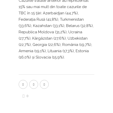
Cazurile tratate anterior au reprezentat
15% sau mai mult din toate cazurile de
TBC în 15 țări: Azerbaidjan (44,7%),
Federația Rusă (41,8%), Turkmenistan
(33,6%), Kazahstan (33,1%), Belarus (32,8%),
Republica Moldova (31,2%), Ucraina
(27,7%), Kârgâzstan (27,6%), Uzbekistan
(22,7%), Georgia (22,6%), România (19,7%),
Armenia (19,1%), Lituania (17,3%), Estonia
(16,0%) și Slovacia (15,9%).
0