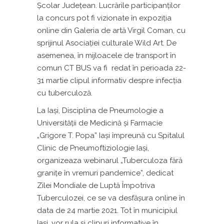
Școlar Județean. Lucrările participanților
la concurs pot fi vizionate în expoziția
online din Galeria de artă Virgil Coman, cu
sprijinul Asociației culturale Wild Art. De
asemenea, în mijloacele de transport în
comun CT BUS va fi redat în perioada 22-
31 martie clipul informativ despre infecția
cu tuberculoză.
La Iaşi,
Disciplina de Pneumologie a
Universității de Medicină și Farmacie
„Grigore T. Popa” Iași împreună cu Spitalul
Clinic de Pneumoftiziologie Iași,
organizeaza webinarul „Tuberculoza fără
granițe în vremuri pandemice”, dedicat
Zilei Mondiale de Luptă Împotriva
Tuberculozei, ce se va desfășura online în
data de 24 martie 2021. Tot în municipiul
Iaşi, vor rula
și clipuri informative în