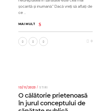
nedreptatea în sănătate este cea mai
șocantă și inumană.” Dacă vreţi să aflaţi de
ce
MAI MULT
0
13/11/2023
STIRI
O călătorie prietenoasă
în jurul conceptului de
sănătate publică