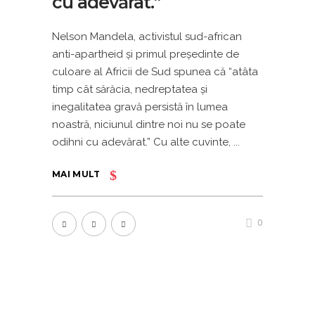
cu adevărat.”
Nelson Mandela, activistul sud-african
anti-apartheid şi primul preşedinte de
culoare al Africii de Sud spunea că “atâta
timp cât sărăcia, nedreptatea și
inegalitatea gravă persistă în lumea
noastră, niciunul dintre noi nu se poate
odihni cu adevărat.” Cu alte cuvinte,
MAI MULT
0