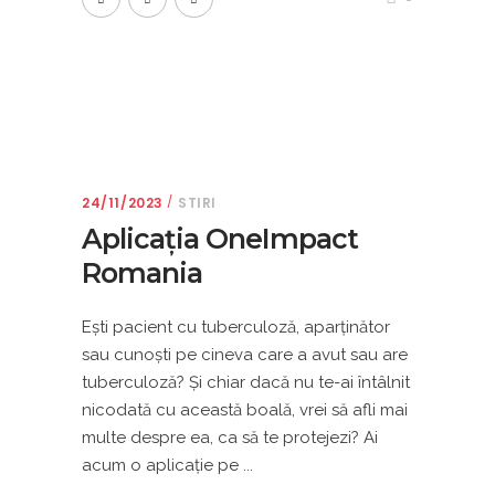
24/11/2023
STIRI
Aplicația OneImpact
Romania
Eşti pacient cu tuberculoză, aparţinător
sau cunoşti pe cineva care a avut sau are
tuberculoză? Şi chiar dacă nu te-ai întâlnit
nicodată cu această boală, vrei să afli mai
multe despre ea, ca să te protejezi? Ai
acum o aplicaţie pe