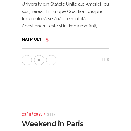
University din Statele Unite ale Americii, cu
susţinerea TB Europe Coalition, despre
tuberculoză şi sănătate mintală.
Chestionarul este şi în limba română,
MAI MULT
0
23/11/2023
STIRI
Weekend în Paris