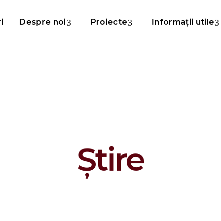
ri
Despre noi
Proiecte
Informații utile
Știre