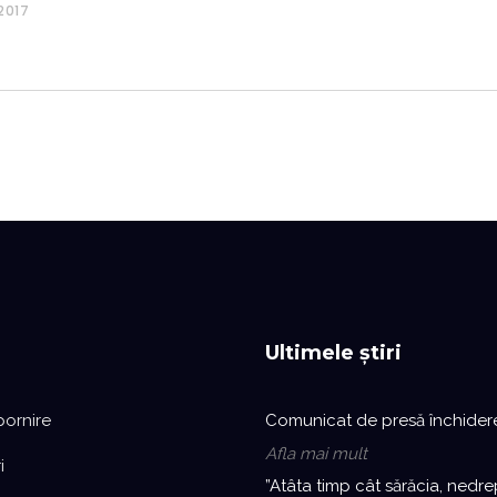
2017
Ultimele știri
pornire
Comunicat de presă închider
Afla mai mult
i
”Atâta timp cât sărăcia, nedre