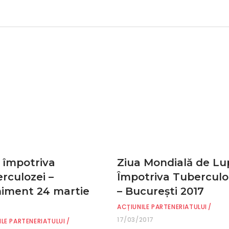
i împotriva
Ziua Mondială de Lu
rculozei –
Împotriva Tuberculo
iment 24 martie
– București 2017
ACȚIUNILE PARTENERIATULUI
17/03/2017
ILE PARTENERIATULUI