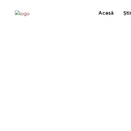
Acasă
Ști