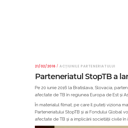
21/02/2016
ACȚIUNILE PARTENERIATULUI
Parteneriatul StopTB a l
Pe 20 iunie 2016 la Bratislava, Slovacia, parten
afectate de TB în regiunea Europa de Est și As
În materialul filmat, pe care îl puteți viziona m
Parteneriatului StopTB și ai Fondului Global 
afectate de TB și a implicării societății civile î