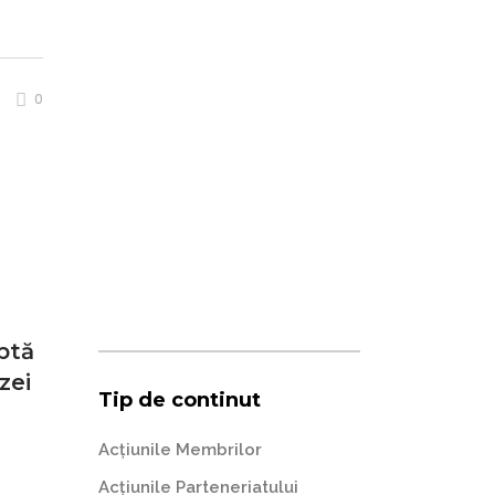
0
ptă
zei
Tip de continut
Acțiunile Membrilor
Acțiunile Parteneriatului