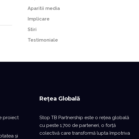
Aparitii media
Implicare
Stiri
Testimoniale
Rețea Globală
e proiect
Stop TB Partnership este o reţea globală
cu peste 1.700 de parteneri, o forță
colectivă care transformă lupta împotriva
ptatea și