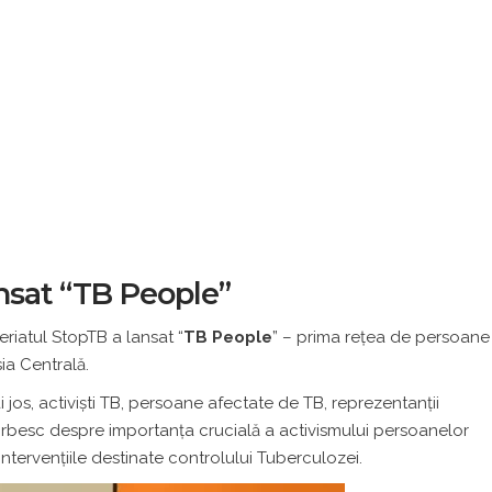
ansat “TB People”
eriatul StopTB a lansat “
TB People
” – prima rețea de persoane
ia Centrală.
ai jos, activiști TB, persoane afectate de TB, reprezentanții
vorbesc despre importanța crucială a activismului persoanelor
n intervențiile destinate controlului Tuberculozei.