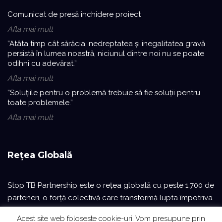
Comunicat de presă închidere proiect
Afla mai mult
”Atâta timp cât sărăcia, nedreptatea și inegalitatea gravă
persistă în lumea noastră, niciunul dintre noi nu se poate
odihni cu adevărat.”
Afla mai mult
”Soluțiile pentru o problemă trebuie să fie soluții pentru
toate problemele.”
Afla mai mult
Rețea Globală
Stop TB Partnership este o reţea globală cu peste 1.700 de
parteneri, o forță colectivă care transformă lupta împotriva
TBC în peste 100 de țări.
Acest site web foloseste cookie-uri. Vom presupune prin