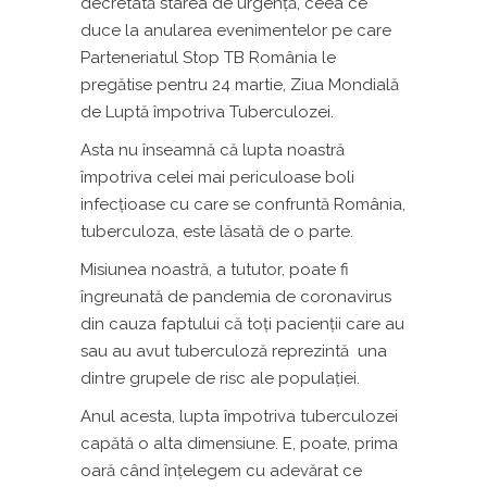
decretată starea de urgență, ceea ce
duce la anularea evenimentelor pe care
Parteneriatul Stop TB România le
pregătise pentru 24 martie, Ziua Mondială
de Luptă împotriva Tuberculozei.
Asta nu înseamnă că lupta noastră
împotriva celei mai periculoase boli
infecțioase cu care se confruntă România,
tuberculoza, este lăsată de o parte.
Misiunea noastră, a tututor, poate fi
îngreunată de pandemia de coronavirus
din cauza faptului că toți pacienții care au
sau au avut tuberculoză reprezintă una
dintre grupele de risc ale populației.
Anul acesta, lupta împotriva tuberculozei
capătă o alta dimensiune. E, poate, prima
oară când înțelegem cu adevărat ce