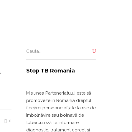
Search
for:
Stop TB Romania
u
Misiunea Parteneriatului este să
promoveze în România dreptul
fiecărei persoane aflate la risc de
îmbolnăvire sau bolnavă de
0
tuberculoză, la informare,
diagnostic, tratament corect și