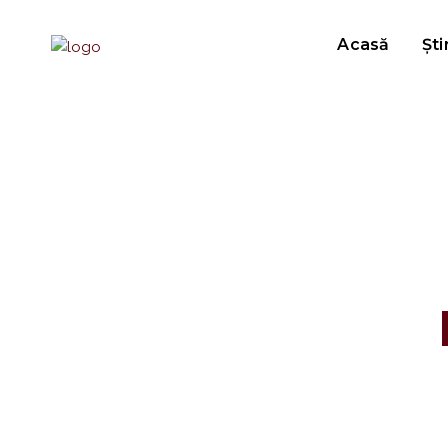
Acasă
Ști