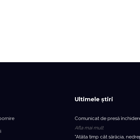
Ultimele știri
pornire
Comunicat de presă închider
Afla mai mult
i
”Atâta timp cât sărăcia, nedre