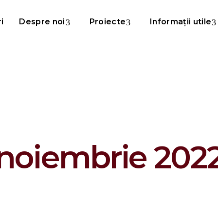
ri
Despre noi
Proiecte
Informații utile
noiembrie 202