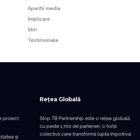
Aparitii media
Implicare
Stiri
Testimoniale
Rețea Globală
e proiect
Stop TB Partnership este o reţea globală
cu peste 1.700 de parteneri, o forță
colectivă care transformă lupta împotriva
ptatea și