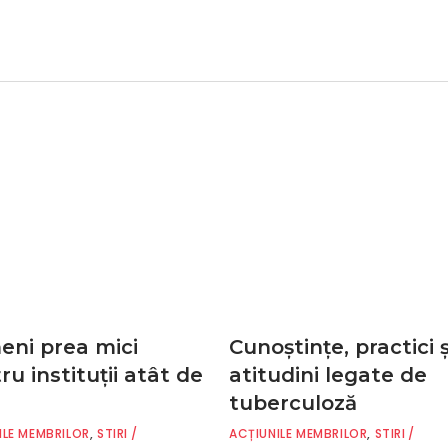
ni prea mici
Cunoștințe, practici ș
ru instituţii atât de
atitudini legate de
tuberculoză
ILE MEMBRILOR
,
STIRI
ACȚIUNILE MEMBRILOR
,
STIRI