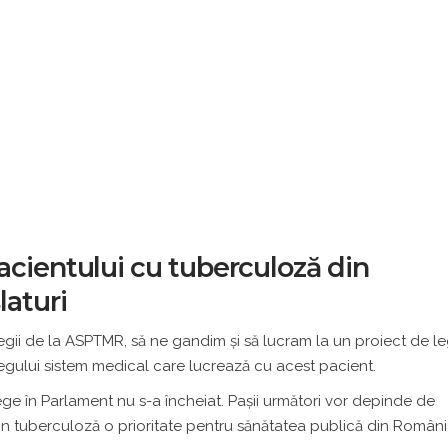
acientului cu tuberculoză din
laturi
ii de la ASPTMR, să ne gandim şi să lucram la un proiect de le
tregului sistem medical care lucrează cu acest pacient.
lege în Parlament nu s-a încheiat. Paşii următori vor depinde de
 din tuberculoză o prioritate pentru sănătatea publică din Români