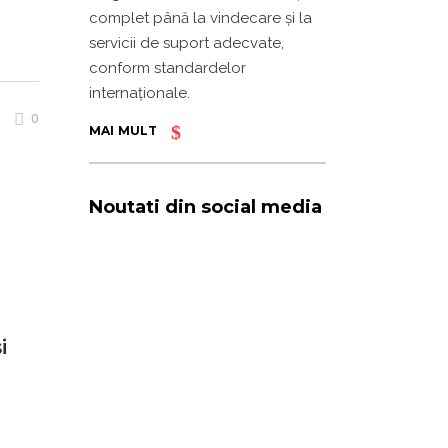
complet până la vindecare și la
servicii de suport adecvate,
conform standardelor
internaționale.
0
MAI MULT
Noutati din social media
i