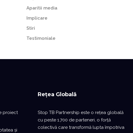
Aparitii media
Implicare
Stiri
Testimoniale
Rețea Globală
e proiect
Stop TB Partnership este o reţea globală
cu peste 1.700 de parteneri, o forță
colectivă care transformă lupta împotriva
ptatea și