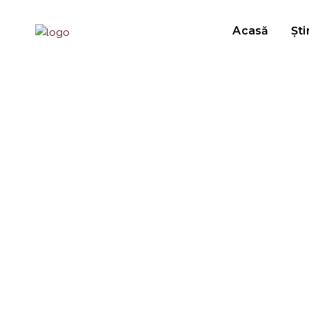
Acasă
Ști