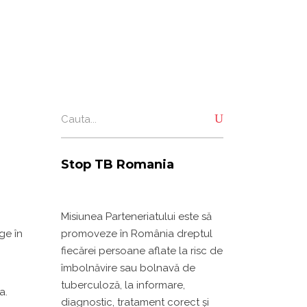
Search
for:
Stop TB Romania
Misiunea Parteneriatului este să
ge în
promoveze în România dreptul
fiecărei persoane aflate la risc de
îmbolnăvire sau bolnavă de
tuberculoză, la informare,
a.
diagnostic, tratament corect și