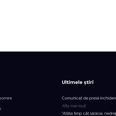
Ultimele știri
pornire
Comunicat de presă închider
Afla mai mult
i
”Atâta timp cât sărăcia, nedre