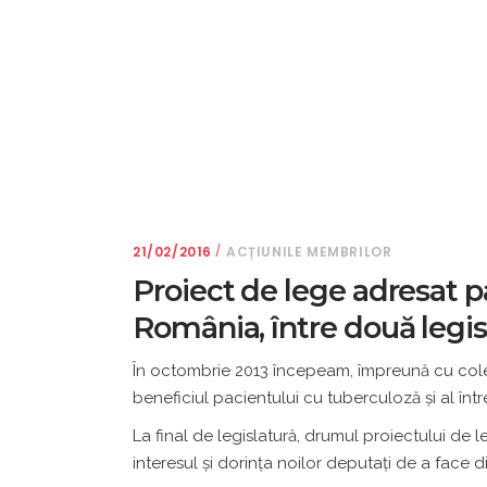
21/02/2016
ACȚIUNILE MEMBRILOR
Proiect de lege adresat p
România, între două legis
În octombrie 2013 începeam, împreună cu coleg
beneficiul pacientului cu tuberculoză şi al în
La final de legislatură, drumul proiectului de 
interesul şi dorinţa noilor deputaţi de a face