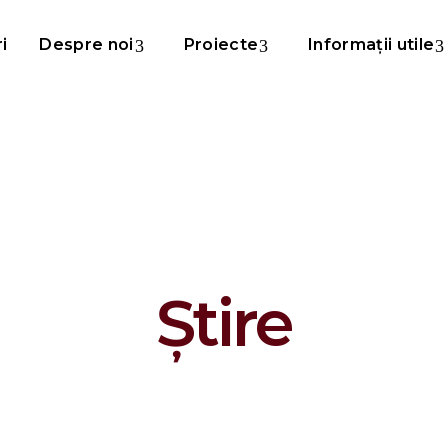
ri
Despre noi
Proiecte
Informații utile
Știre