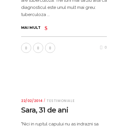
are tuberculoza. Trei luni mai tarziu afla ca
diagnosticul este unul mult mai greu:
tuberculoza
MAI MULT
0
22/02/2014
TESTIMONIALE
Sara, 31 de ani
"Nici in ruptul capului nu as indrazni sa