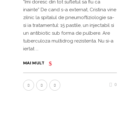
“Imi doresc din tot sufletul sa fiu ca
inainte” De cand s-a externat, Cristina vine
zilnic la spitalul de pneumoftiziologie sa-
si ia tratamentul: 15 pastile, un injectabil si
un antibiotic sub forma de pulbere. Are
tuberculoza multidrog rezistenta. Nu si-a
iertat
MAI MULT
0